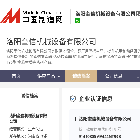
洛阳奎信机械设备有限公司
洛阳奎信机械设备有限公司
洛阳奎信机械设备有限公司
经营模式：
生产制造
洛阳奎信机械设备有限公司是耐磨地滚轮，钢厂用摩擦衬垫，提升机用制动闸瓦的
为您提供全新 的索道抱索器 活动抱索器 矿用猴车配件，索道吊椅抱索器 卡钳抱
所在地区：
河南省 洛阳市
180型 橡胶材质等系列产品。
认证信息：
身份认证
首页
供应产品
诚信档案
公司信息
诚信档案
企业认证信息
洛阳奎信机械设备有限
洛阳奎信机械设备有限公司
公司
经营模式：生产制造
统一社会信用代码/注册号
所在地区：河南省 洛阳
91410305MA444NT90B