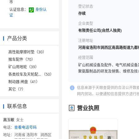
市
登记状态
认证信息：
身份认
存续
证
企业类型
有限责任公司(自然人独资)
产品分类
注册地址
河南省洛阳市涧西区南昌路街道九都春天
高性能摩擦衬垫（30）
经营范围
猴车配件（70）
矿山机械设备及配件、电气机械设备
矿山用地轮（39）
聚氨酯制品的研发及销售、维修及技
各类绞车及天轮配... （50）
制动器 闸盘（41）
信息来源于天眼查提供的合法公开数
其它（7）
网内贸站，以便通知信息提供方进行
联系信息
营业执照
高玉敏
女士
电话：
查看电话号码
地址：
河南省 洛阳市 涧西区